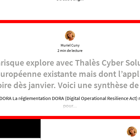
Muriel Cuny
2 min de lecture
risque explore avec Thalès Cyber Solu
uropéenne existante mais dont l’appl
ire dès janvier. Voici une synthèse de
 DORA La réglementation DORA (Digital Operational Resilience Act)
pour...