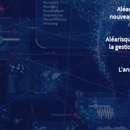
Aléa
nouveau
Aléarisqu
la gesti
L'an