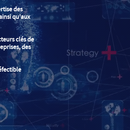
rtise des
insi qu'aux
cteurs clés de
eprises, des
fectible