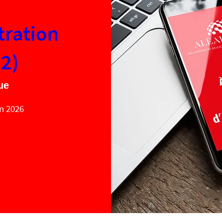
tration
(2)
ue