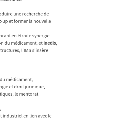
roduire une recherche de 
-up et former la nouvelle 
ant en étroite synergie : 
on du médicament, et 
Inedis
, 
ructures, l’IMS s’insère 
e du médicament,
ie et droit juridique,
iques, le mentorat 
,
industriel en lien avec le 