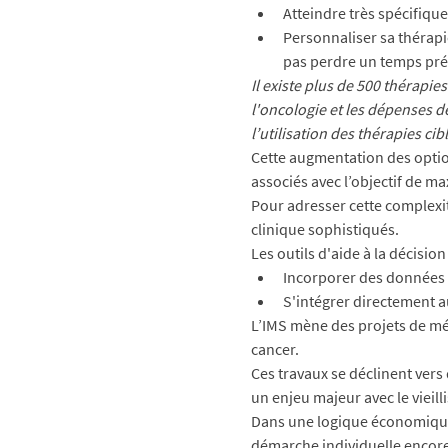
Atteindre très spécifique
Personnaliser sa thérap
pas perdre un temps préc
Il existe plus de 500 thérap
l'oncologie et les dépenses 
l’utilisation des thérapies cib
Cette augmentation des option
associés avec l’objectif de ma
Pour adresser cette complexit
clinique sophistiqués.
Les outils d'aide à la décisio
Incorporer des données
S'intégrer directement a
L’IMS mène des projets de méde
cancer. 
Ces travaux se déclinent vers
un enjeu majeur avec le vieil
Dans une logique économique 
démarche individuelle encore