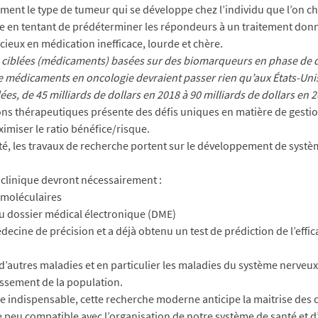
ment le type de tumeur qui se développe chez l’individu que l’on cher
ie en tentant de prédéterminer les répondeurs à un traitement don
ieux en médication inefficace, lourde et chère.
ies ciblées (médicaments) basées sur des biomarqueurs en phase d
de médicaments en oncologie devraient passer rien qu’aux États-Uni
lées, de 45 milliards de dollars en 2018 à 90 milliards de dollars en 
s thérapeutiques présente des défis uniques en matière de gestion 
ximiser le ratio bénéfice/risque.
é, les travaux de recherche portent sur le développement de système
n clinique devront nécessairement :
 moléculaires
u dossier médical électronique (DME)
cine de précision et a déjà obtenu un test de prédiction de l’effica
 d’autres maladies et en particulier les maladies du système nerveu
lissement de la population.
indispensable, cette recherche moderne anticipe la maitrise des c
 peu compatible avec l’organisation de notre système de santé et d