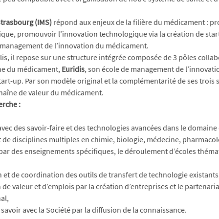
Strasbourg (IMS)
 répond aux enjeux de la filière du médicament : p
ique, promouvoir l’innovation technologique via la création de start
 management de l’innovation du médicament.
s, il repose sur une structure intégrée composée de 3 pôles collabor
che du médicament, 
Euridis
, son école de management de l’innovati
rt-up. Par son modèle original et la complémentarité de ses trois st
chaîne de valeur du médicament.
erche :
avec des savoir-faire et des technologies avancées dans le domain
de disciplines multiples en chimie, biologie, médecine, pharmacolog
par des enseignements spécifiques, le déroulement d’écoles thémat
 et de coordination des outils de transfert de technologie existants
e valeur et d’emplois par la création d’entreprises et le partenariat 
al,
avoir avec la Société par la diffusion de la connaissance. 