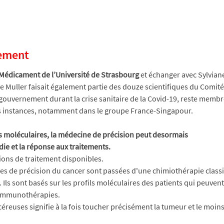
nement
u Médicament de l’Université de Strasbourg 
et échanger avec Sylviane
ane Muller faisait également partie des douze scientifiques du Comit
e gouvernement durant la crise sanitaire de la Covid-19, reste membr
es instances, notamment dans le groupe France-Singapour.
s moléculaires, la médecine de précision peut desormais
die et la réponse aux traitements.
tions de traitement disponibles. 
pies de précision du cancer sont passées d'une chimiothérapie class
 Ils sont basés sur les profils moléculaires des patients qui peuven
 immunothérapies.
éreuses signifie à la fois toucher précisément la tumeur et le moins 