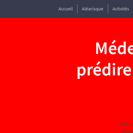
Accueil
Aléarisque
Activités
Méde
prédire
L’IMS re
syner