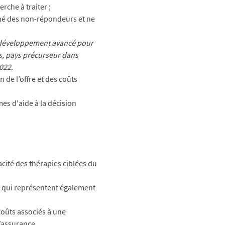
che à traiter ; 
né des non-répondeurs et ne 
e développement avancé pour 
s, pays précurseur dans 
2022.
de l’offre et des coûts 
s d'aide à la décision 
cité des thérapies ciblées du 
x qui représentent également 
oûts associés à une 
’assurance.