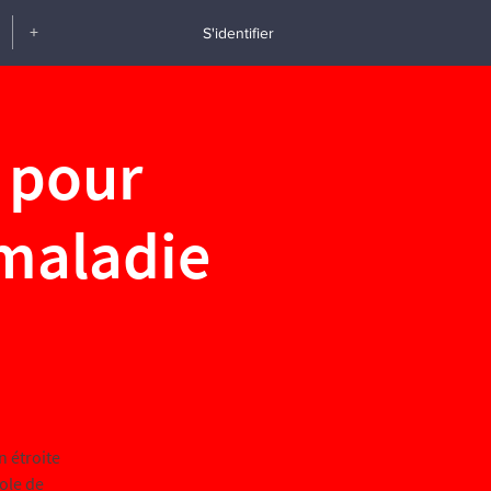
+
S'identifier
 pour
 maladie
n étroite
ole de